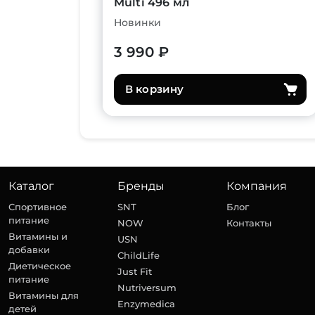
Multi 496 мл
Новинки
3 990 ₽
В корзину
Каталог
Бренды
Компания
Спортивное
SNT
Блог
питание
NOW
Контакты
Витамины и
USN
добавки
ChildLife
Диетическое
Just Fit
питание
Nutriversum
Витамины для
Enzymedica
детей