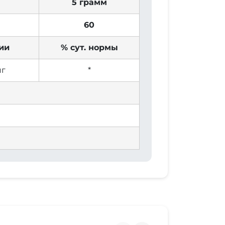
5 грамм
60
ии
% сут. нормы
мг
*