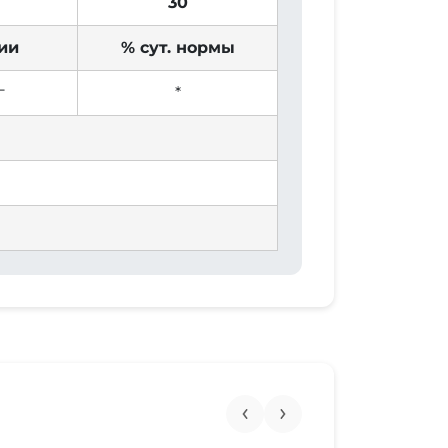
30
ии
% сут. нормы
г
*