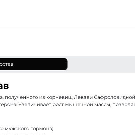
остав
ав
а, полученного из корневищ Левзеи Сафроловидной (
ерона. Увеличивает рост мышечной массы, позволяе
о мужского гормона;