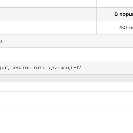
В порц
250 м
.
ат, желатин, титана диоксид Е171.