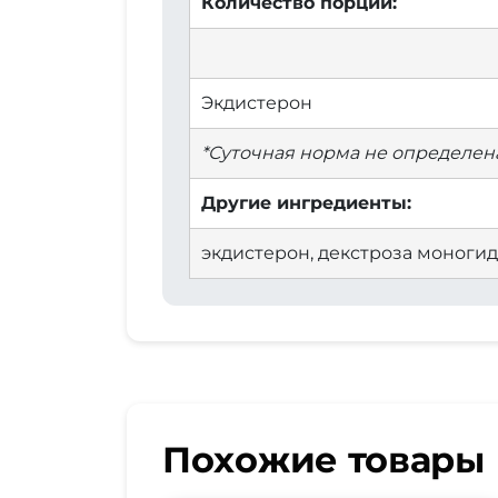
Количество порций:
Экдистерон
*Суточная норма не определена
Другие ингредиенты:
экдистерон, декстроза моногидр
Похожие товары