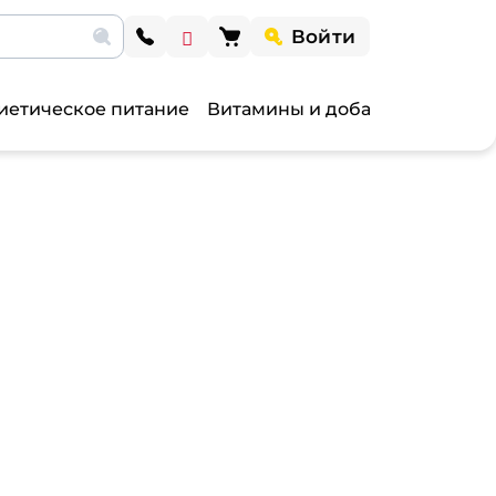
Войти
иетическое питание
Витамины и добавки
Витами