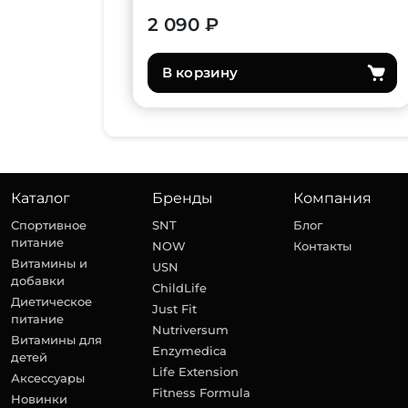
2 090 ₽
В корзину
Каталог
Бренды
Компания
Спортивное
SNT
Блог
питание
NOW
Контакты
Витамины и
USN
добавки
ChildLife
Диетическое
Just Fit
питание
Nutriversum
Витамины для
Enzymedica
детей
Life Extension
Аксессуары
Fitness Formula
Новинки