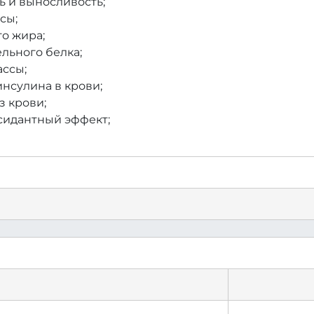
ь и выносливость;
сы;
о жира;
льного белка;
ссы;
инсулина в крови;
з крови;
сидантный эффект;