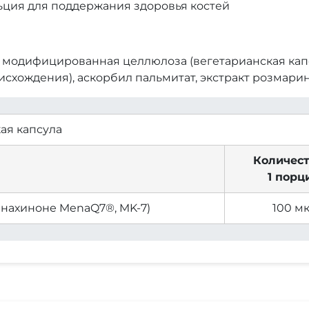
ьция для поддержания здоровья костей
модифицированная целлюлоза (вегетарианская капсу
исхождения), аскорбил пальмитат, экстракт розмарин
ая капсула
Количест
1 порц
нахиноне MenaQ7®, MK-7)
100 мк