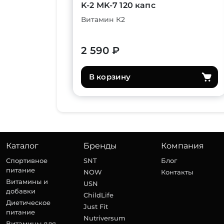
K-2 MK-7 120 капс
Витамин К2
2 590 ₽
В корзину
Каталог
Бренды
Компания
Спортивное
SNT
Блог
питание
NOW
Контакты
Витамины и
USN
добавки
ChildLife
Диетическое
Just Fit
питание
Nutriversum
Витамины для