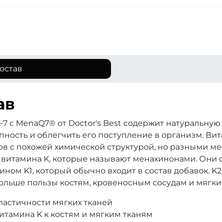
остав
ав
7 с MenaQ7® от Doctor's Best содержит натуральную
ость и облегчить его поступление в организм. Вита
в с похожей химической структурой, но разными ме
 витамина K, которые называют менахинонами. Они
ном K1, который обычно входит в состав добавок. K
больше пользы костям, кровеносным сосудам и мягки
ластичности мягких тканей
итамина K к костям и мягким тканям