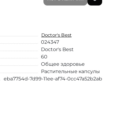
Doctor's Best
024347
Doctor's Best
60
Общее здоровье
Растительные капсулы
eba7754d-7d99-11ee-af74-0cc47a52b2ab