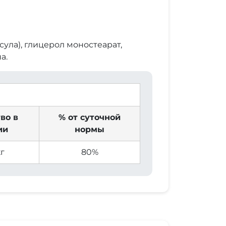
ла), глицерол моностеарат,
а.
во в
% от суточной
ии
нормы
г
80%