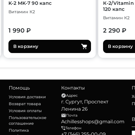
K-2 MK-7 90 капс
К-2/Vitamin
120 капс
Витамин К2
Витамин К2
1 990 ₽
2 290 ₽
В корзину
В корзину
Помощь
Контакты
П
Адрес
Х
Условия доставки
г. Сургут, Проспект
П
Возврат товара
Ленина 26
Условия оплаты
Почта
Пользовательское
Achillesshops@gmail.com
соглашение
Телефон
Политика
+7 (346) 255-00-09