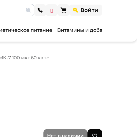
Войти
иетическое питание
Витамины и добавки
Витами
 MK-7 100 мкг 60 капс
Нет в наличии