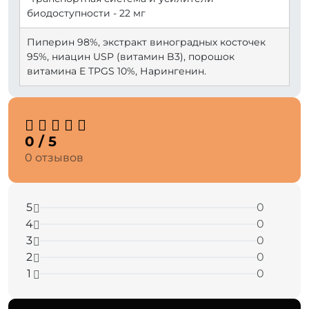
биодоступности - 22 мг
Пиперин 98%, экстракт виноградных косточек
95%, ниацин USP (витамин B3), порошок
витамина E TPGS 10%, Нарингенин.
0 / 5
0 отзывов
5
0
4
0
3
0
2
0
1
0