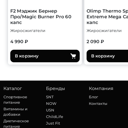
F2 Мэджик Бернер
Olimp Thermo S
Про/Magic Burner Pro 60
Extreme Mega Ca
капс
капс
Жиросжигатели
Жиросжигатели
4 990 ₽
2 090 ₽
В корзину
В корзину
Каталог
Бренды
Компания
Спортивное
SNT
Блог
питание
NOW
Контакты
Витамины и
USN
добавки
ChildLife
Диетическое
Just Fit
питание