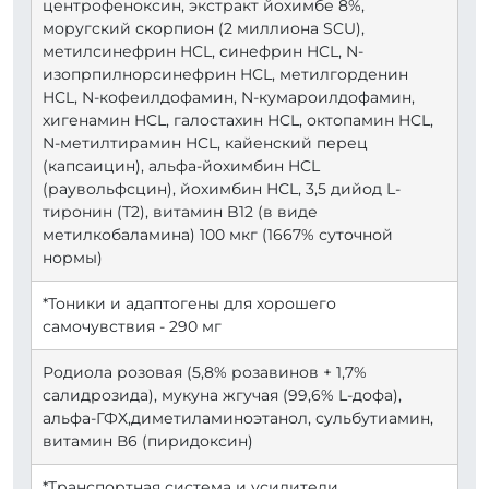
центрофеноксин, экстракт йохимбе 8%,
моругский скорпион (2 миллиона SCU),
метилсинефрин HCL, синефрин HCL, N-
изопрпилнорсинефрин HCL, метилгорденин
HCL, N-кофеилдофамин, N-кумароилдофамин,
хигенамин HCL, галостахин HCL, октопамин HCL,
N-метилтирамин HCL, кайенский перец
(капсаицин), альфа-йохимбин HCL
(раувольфсцин), йохимбин HCL, 3,5 дийод L-
тиронин (Т2), витамин B12 (в виде
метилкобаламина) 100 мкг (1667% суточной
нормы)
*Тоники и адаптогены для хорошего
самочувствия - 290 мг
Родиола розовая (5,8% розавинов + 1,7%
салидрозида), мукуна жгучая (99,6% L-дофа),
альфа-ГФХ,диметиламиноэтанол, сульбутиамин,
витамин В6 (пиридоксин)
*Транспортная система и усилители