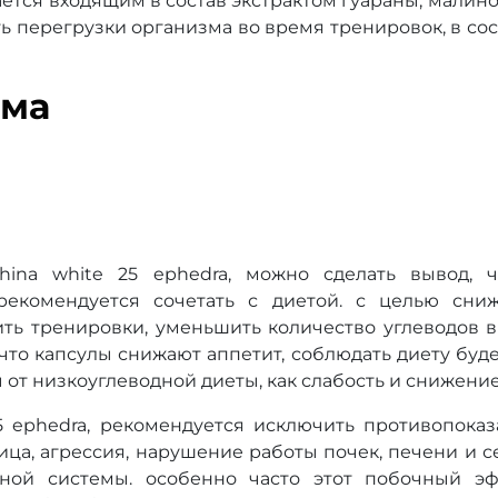
ется входящим в состав экстрактом гуараны, мали
ть перегрузки организма во время тренировок, в со
ема
hina white 25 ephedra, можно сделать вывод, 
 рекомендуется сочетать с диетой. с целью сни
ть тренировки, уменьшить количество углеводов в 
что капсулы снижают аппетит, соблюдать диету буде
 от низкоуглеводной диеты, как слабость и снижени
5 ephedra, рекомендуется исключить противопока
ица, агрессия, нарушение работы почек, печени и 
ной системы. особенно часто этот побочный э