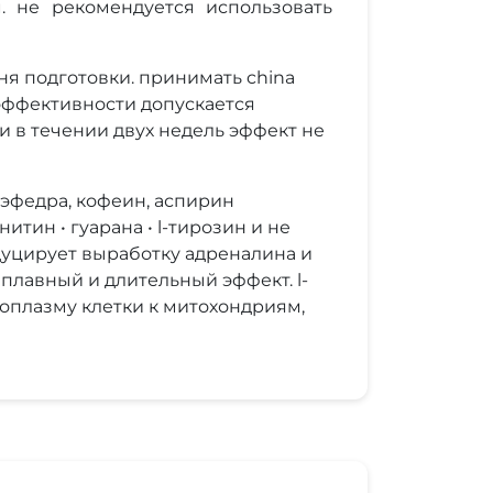
. не рекомендуется использовать
ня подготовки. принимать china
 эффективности допускается
и в течении двух недель эффект не
 эфедра, кофеин, аспирин
итин • гуарана • l-тирозин и не
одуцирует выработку адреналина и
плавный и длительный эффект. l-
топлазму клетки к митохондриям,