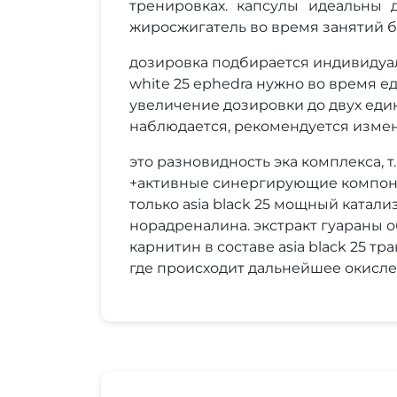
тренировках. капсулы идеальны 
жиросжигатель во время занятий б
дозировка подбирается индивидуал
white 25 ephedra нужно во время е
увеличение дозировки до двух един
наблюдается, рекомендуется измен
это разновидность эка комплекса,
+активные синергирующие компоненты
только аsia black 25 мощный катал
норадреналина. экстракт гуараны о
карнитин в составе asia black 25 
где происходит дальнейшее окисле