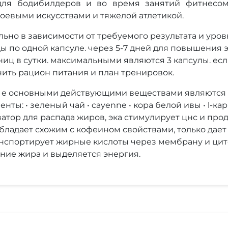
для бодибилдеров и во время занятий фитнесом
оевыми искусствами и тяжелой атлетикой.
ьно в зависимости от требуемого результата и уров
ды по одной капсуле. через 5-7 дней для повышения
иц в сутки. максимальными являются 3 капсулы. есл
ить рацион питания и план тренировок.
 т. е основными действующими веществами являются
: • зеленый чай • cayenne • кора белой ивы • l-карн
изатор для распада жиров, эка стимулирует цнс и пр
бладает схожим с кофеином свойствами, только дает 
транспортирует жирные кислоты через мембрану и ци
ние жира и выделяется энергия.