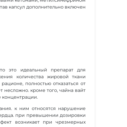
новыми кетонами, метилсинефрином
став капсул дополнительно включен
что это идеальный препарат для
жения количества жировой ткани
рационе, полностью отказаться от
т несложно. кроме того, чайна вайт
е концентрации.
зания. к ним относятся нарушение
сердца. при превышении дозировки
ффект возникает при чрезмерных