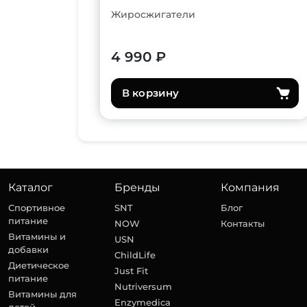
Жиросжигатели
4 990 ₽
В корзину
Каталог
Бренды
Компания
Спортивное
SNT
Блог
питание
NOW
Контакты
Витамины и
USN
добавки
ChildLife
Диетическое
Just Fit
питание
Nutriversum
Витамины для
Enzymedica