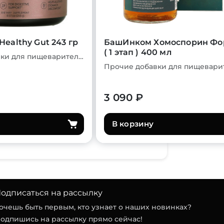
 Healthy Gut 243 гр
БашИнком Хомоспорин Фо
( 1 этап ) 400 мл
Прочие добавки для пищеварительной системы
3 090 ₽
В корзину
одписаться на рассылку
очешь быть первым, кто узнает о наших новинках?
одпишись на рассылку прямо сейчас!