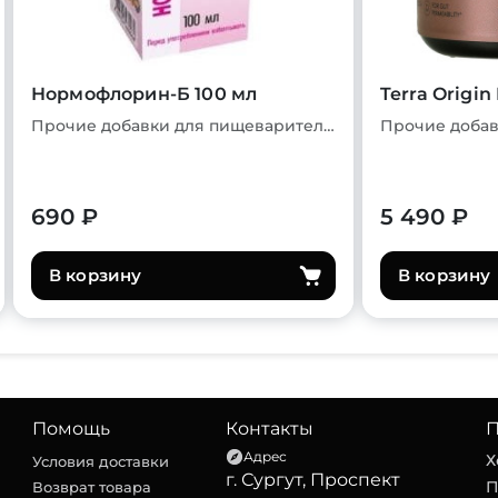
Нормофлорин-Б 100 мл
Terra Origin
Прочие добавки для пищеварительной системы
690 ₽
5 490 ₽
В корзину
В корзину
Помощь
Контакты
П
Адрес
Х
Условия доставки
г. Сургут, Проспект
П
Возврат товара