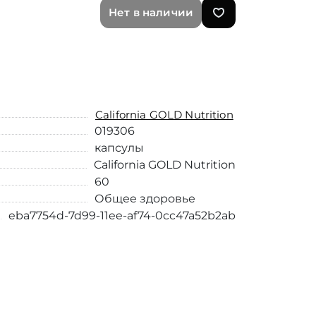
Нет в наличии
California GOLD Nutrition
019306
капсулы
California GOLD Nutrition
60
Общее здоровье
eba7754d-7d99-11ee-af74-0cc47a52b2ab