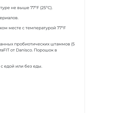
уре не выше 77ºF (25ºC).
ериалов.
хом месте с температурой 77ºF
дованных пробиотических штаммов (5
FIT от Danisco. Порошок в
с едой или без еды.