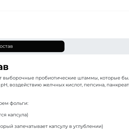
остав
ав
ат выборочные пробиотические штаммы, которые бы
H, воздействию желчных кислот, пепсина, панкреатин
оем фольги:
тся капсула)
торый запечатывает капсулу в углублении)