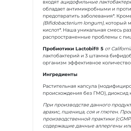
входят
ацидофильные лактобактерии 
обладает антимикробными и проти
предотвратить заболевания*. Кром
(Bifidobacterium longum)
, который 
кислот*. Наша уникальная смесь р
распространенные проблемы с пищев
Пробиотики Lactobif® 5
от Californ
лактобактерий и 3 штамма бифидоб
организм эффективное количество
Ингредиенты
Растительная капсула (модифициро
происхождения без ГМО), диоксид 
При производстве данного продукт
арахис, пшеница, соя и глютен. П
производственной практики (cGMP)
содержащие данные аллергены ил