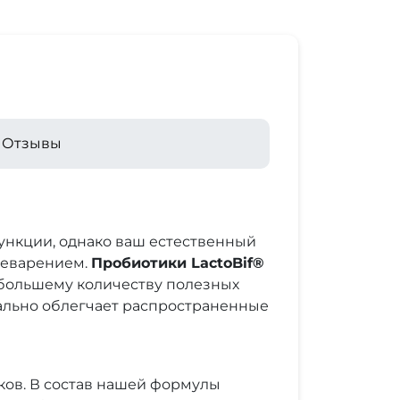
Отзывы
ункции, однако ваш естественный
щеварением.
Пробиотики LactoBif®
 большему количеству полезных
ально облегчает распространенные
ков. В состав нашей формулы