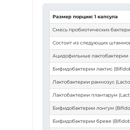
Размер порции: 1 капсула
Смесь пробиотических бактер
Состоит из следующих штаммо
Ацидофильные лактобактерии (Lac
Бифидобактерии лактис (Bifidoba
Лактобактерии рамнозус (Lactoba
Лактобактерии плантарум (Lactob
Бифидобактерии лонгум (Bifido
Бифидобактерии бреве (Bifidoba