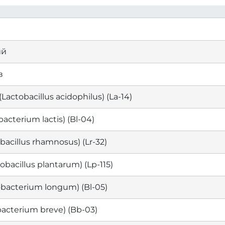
ий
в
tobacillus acidophilus) (La-14)
cterium lactis) (Bl-04)
cillus rhamnosus) (Lr-32)
acillus plantarum) (Lp-115)
bacterium longum) (Bl-05)
cterium breve) (Bb-03)