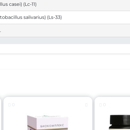
s casei) (Lc-11)
acillus salivarius) (Ls-33)
.
0
0