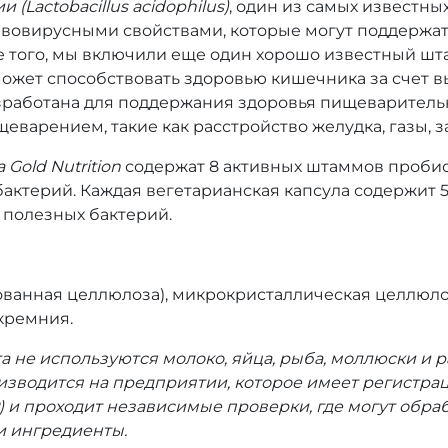
(Lactobacillus acidophilus)
, один из самых известны
вовирусными свойствами, которые могут поддержа
е того, мы включили еще один хорошо известный шт
может способствовать здоровью кишечника за счет 
азработана для поддержания здоровья пищеварител
арением, такие как расстройство желудка, газы, за
ia Gold Nutrition
содержат 8 активных штаммов пробио
актерий. Каждая вегетарианская капсула содержит 5
 полезных бактерий.
ванная целлюлоза), микрокристаллическая целлюлоз
кремния.
а не используются молоко, яйца, рыба, моллюски и 
роизводится на предприятии, которое имеет регист
 и проходит независимые проверки, где могут обраб
и ингредиенты.