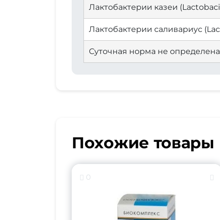
Лактобактерии казеи (Lactobacillu
Лактобактерии саливариус (Lactob
Суточная норма не определена
Похожие товары
0