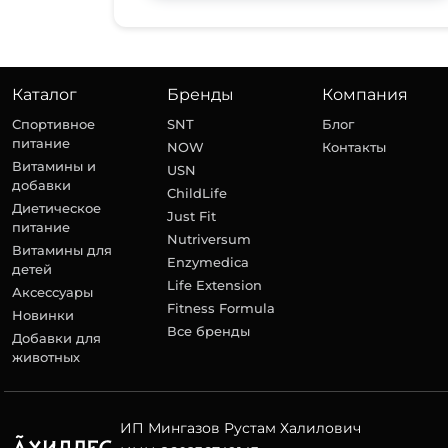
Каталог
Бренды
Компания
Спортивное
SNT
Блог
питание
NOW
Контакты
Витамины и
USN
добавки
ChildLife
Диетическое
Just Fit
питание
Nutriversum
Витамины для
Enzymedica
детей
Life Extension
Аксессуары
Fitness Formula
Новинки
Все бренды
Добавки для
животных
ИП Мингазов Рустам Халилович