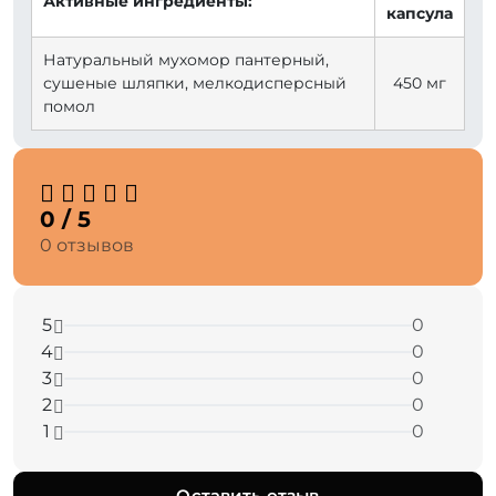
Активные ингредиенты:
капсула
Натуральный мухомор пантерный,
сушеные шляпки, мелкодисперсный
450 мг
помол
0 / 5
0 отзывов
5
0
4
0
3
0
2
0
1
0
Оставить отзыв