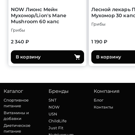
NOW Лионс Мейн
Лесной лекарь 
Мухомор/Lion's Mane
Мухомор 30 кап
Mushroom 60 капс
Грибы
Грибы
2 340 ₽
1 190 ₽
В корзину
В корзину
Каталог
Бренды
Компания
Спортивное
SNT
Блог
питание
NOW
Контакты
Витамины и
USN
добавки
ChildLife
Диетическое
Just Fit
питание
Nutriversum