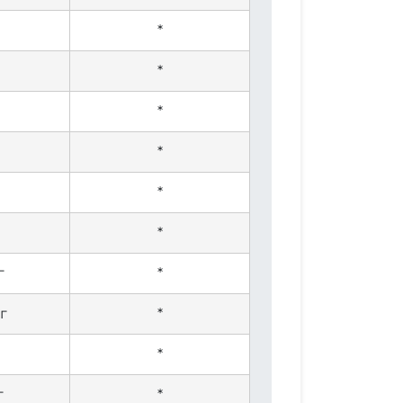
*
*
*
*
*
*
г
*
кг
*
*
г
*