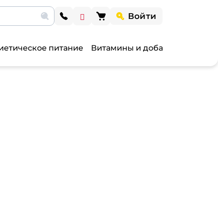
Войти
иетическое питание
Витамины и добавки
Витами