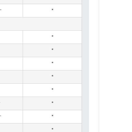
г
*
*
*
*
*
*
г
*
г
*
*