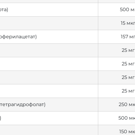
та)
500 м
15 мк
коферилацетат)
157 м
25 мг
25 мг
25 мг
25 мг
лтетрагидрофолат)
250 мк
)
500 м
150 мк