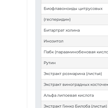
Биофлавоноиды цитрусовых
(гесперидин)
Битартрат холина
Инозитол
Пабк (парааминобеновая кисло
Рутин
Экстракт розмарина (листья)
Экстракт виноградных косточе
Альфа липоевая кислота
Экстракт Гинко Билоба (листья)