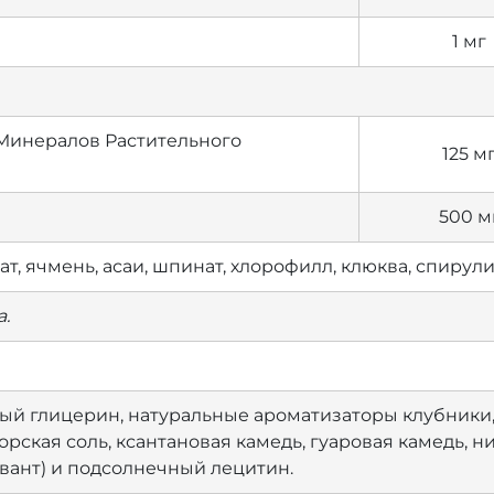
1 мг
 Минералов Растительного
125 м
500 м
ат, ячмень, асаи, шпинат, хлорофилл, клюква, спирули
.
ный глицерин, натуральные ароматизаторы клубники,
рская соль, ксантановая камедь, гуаровая камедь, н
ант) и подсолнечный лецитин.