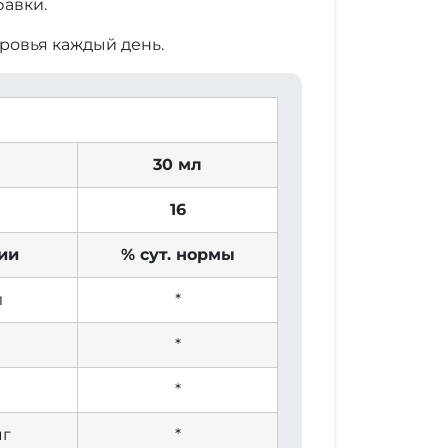
бавки.
ровья каждый день.
30 мл
16
ии
% сут. нормы
л
*
*
*
мг
*