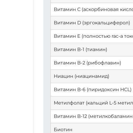
Витамин С (аскорбиновая кисло
Витамин D (эргокальциферол)
Витамин Е (полностью rac-a то
Витамин В-1 (тиамин)
Витамин В-2 (рибофлавин)
Ниацин (ниацинамид)
Витамин В-6 (пиридоксин HCL)
Метилфолат (кальций L-5 мети
Витамин В-12 (метилкобаламин
Биотин