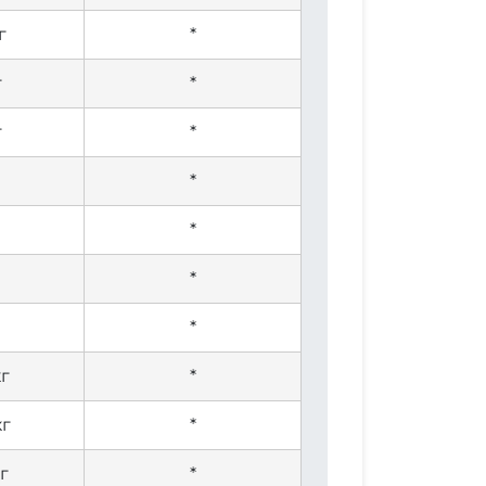
г
*
г
*
г
*
*
*
*
*
г
*
кг
*
г
*