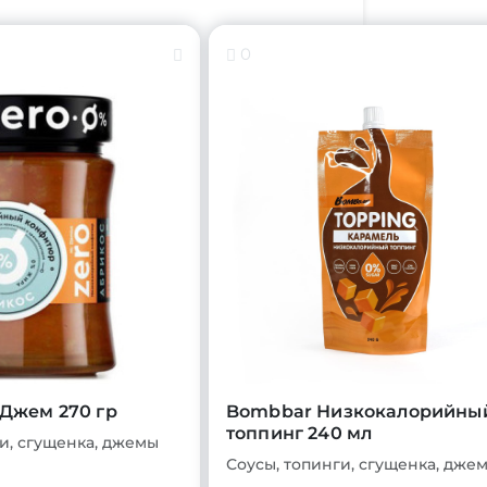
0
 Джем 270 гр
Bombbar Низкокалорийны
топпинг 240 мл
и, сгущенка, джемы
Соусы, топинги, сгущенка, дже