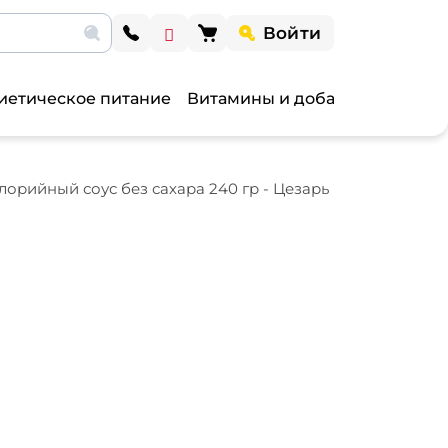
Войти
иетическое питание
Витамины и добавки
Витами
орийный соус без сахара 240 гр - Цезарь