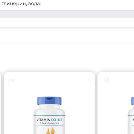
 глицерин, вода.
0
0