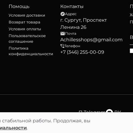
Помощь
Контакты
П
Адрес
Х
Условия доставки
г. Сургут, Проспект
П
Возврат товара
Ленина 26
Условия оплаты
Почта
Пользовательское
Achillesshops@gmail.com
соглашение
Телефон
Политика
+7 (346) 255-00-09
конфиденциальности
Telegram
ВК
я стабильной работы. Продолжая, вы
иальности
.