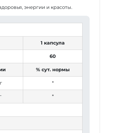
доровья, энергии и красоты.
1 капсула
60
ии
% сут. нормы
г
*
г
*