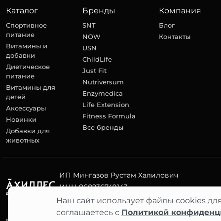
Каталог
Бренды
Компания
Спортивное
SNT
Блог
питание
NOW
Контакты
Витамины и
USN
добавки
ChildLife
Диетическое
Just Fit
питание
Nutriversum
Витамины для
Enzymedica
детей
Life Extension
Аксессуары
Fitness Formula
Новинки
Все бренды
Добавки для
животных
ИП Мингазов Рустам Халилович
ИНН 860236749143
ОГРНИП 313860203800055
Наш сайт использует файлы cookies дл
соглашаетесь с
Политикой конфиденц