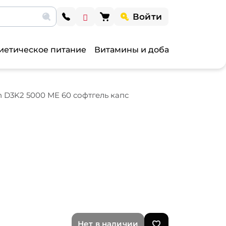
Войти
иетическое питание
Витамины и добавки
Витами
in D3K2 5000 МЕ 60 софтгель капс
Нет в наличии