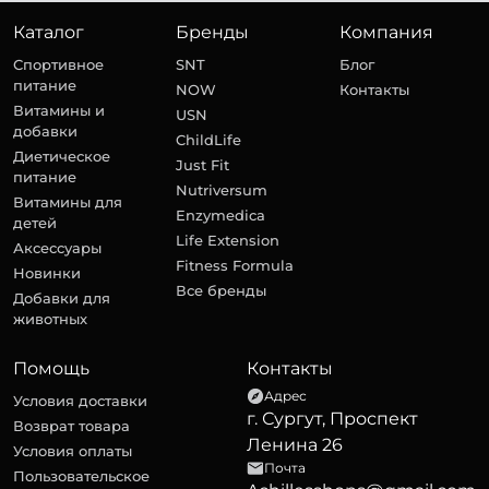
Каталог
Бренды
Компания
Спортивное
SNT
Блог
питание
NOW
Контакты
Витамины и
USN
добавки
ChildLife
Диетическое
Just Fit
питание
Nutriversum
Витамины для
Enzymedica
детей
Life Extension
Аксессуары
Fitness Formula
Новинки
Все бренды
Добавки для
животных
Помощь
Контакты
Адрес
Условия доставки
г. Сургут, Проспект
Возврат товара
Ленина 26
Условия оплаты
Почта
Пользовательское