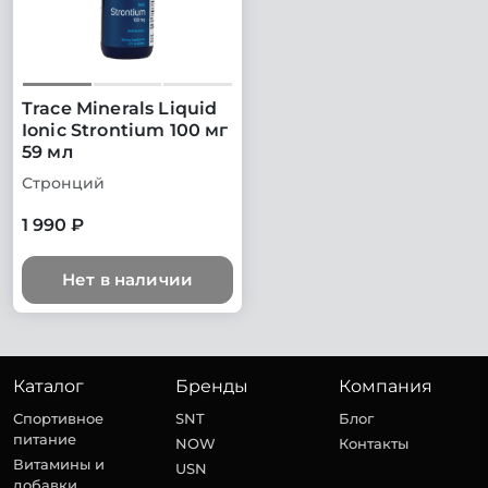
Trace Minerals Liquid
Ionic Strontium 100 мг
59 мл
Стронций
1 990 ₽
Нет в наличии
Каталог
Бренды
Компания
Спортивное
SNT
Блог
питание
NOW
Контакты
Витамины и
USN
добавки