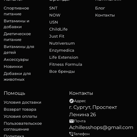
Спортивное
SNT
Блог
питание
NOW
Контакты
Витамины и
USN
добавки
ChildLife
Диетическое
Just Fit
питание
Nutriversum
Витамины для
Enzymedica
детей
Life Extension
Аксессуары
Fitness Formula
Новинки
Все бренды
Добавки для
животных
Помощь
Контакты
Адрес
Условия доставки
г. Сургут, Проспект
Возврат товара
Ленина 26
Условия оплаты
Почта
Пользовательское
Achillesshops@gmail.com
соглашение
Телефон
Политика