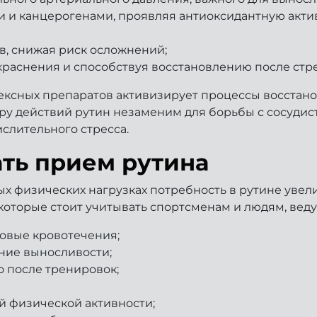
и и канцерогенами, проявляя антиоксидантную акти
в, снижая риск осложнений;
краснения и способствуя восстановлению после стре
ексных препаратов активизирует процессы восстано
ру действий рутин незаменим для борьбы с сосуди
слительного стресса.
ать прием рутина
х физических нагрузках потребность в рутине увели
которые стоит учитывать спортсменам и людям, вед
совые кровотечения;
ение выносливости;
о после тренировок;
й физической активности;