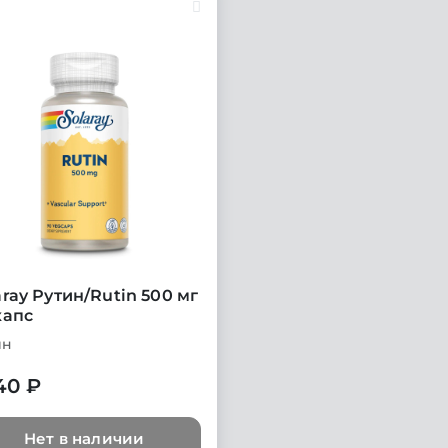
aray Рутин/Rutin 500 мг
капс
ин
40 ₽
Нет в наличии