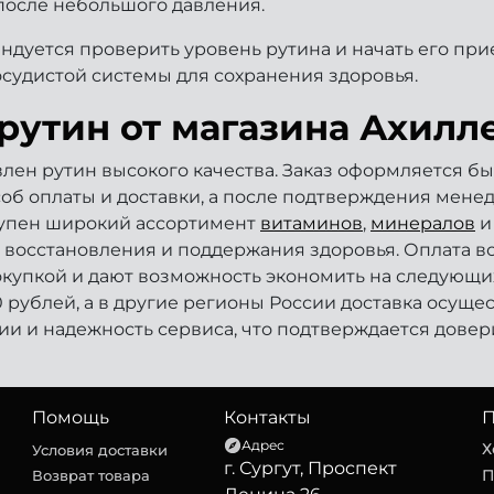
после небольшого давления.
ндуется проверить уровень рутина и начать его при
судистой системы для сохранения здоровья.
рутин от магазина Ахилл
лен рутин высокого качества. Заказ оформляется бы
соб оплаты и доставки, а после подтверждения мен
тупен широкий ассортимент
витаминов
,
минералов
 восстановления и поддержания здоровья. Оплата в
окупкой и дают возможность экономить на следующих 
0 рублей, а в другие регионы России доставка осуще
ии и надежность сервиса, что подтверждается довер
Помощь
Контакты
П
Адрес
Х
Условия доставки
г. Сургут, Проспект
П
Возврат товара