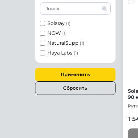
0
Solaray
(1)
NOW
(1)
NaturalSupp
(1)
Haya Labs
(1)
Применить
Сбросить
Sol
90 
Рут
1 5