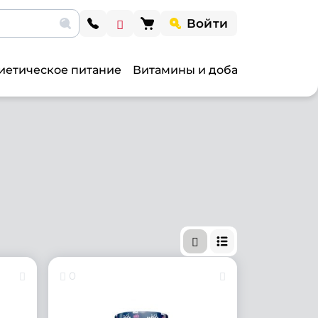
Войти
иетическое питание
Витамины и добавки
Витами
0