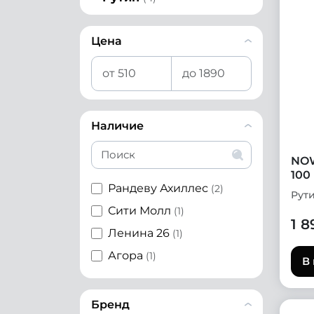
Цена
Наличие
NOW
100
Рандеву Ахиллес
(2)
Рут
Сити Молл
(1)
1 8
Ленина 26
(1)
Агора
(1)
В
Бренд