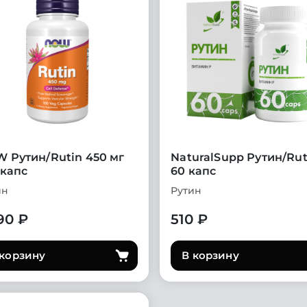
 Рутин/Rutin 450 мг
NaturalSupp Рутин/Rut
 капс
60 капс
ин
Рутин
90 ₽
510 ₽
 корзину
В корзину