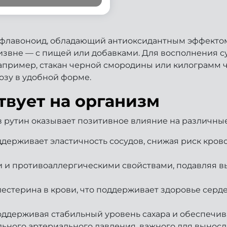
офлавоноид, обладающий антиоксидантным эффектом
 извне — с пищей или добавками. Для восполнения 
апример, стакан черной смородины или килограмм че
озу в удобной форме.
твует на организм
 рутин оказывает позитивное влияние на различны
ддерживает эластичность сосудов, снижая риск кро
 и противоаллергическими свойствами, подавляя в
естерина в крови, что поддерживает здоровье серд
поддерживая стабильный уровень сахара и обеспечив
ного артериального давления, важного для выносли