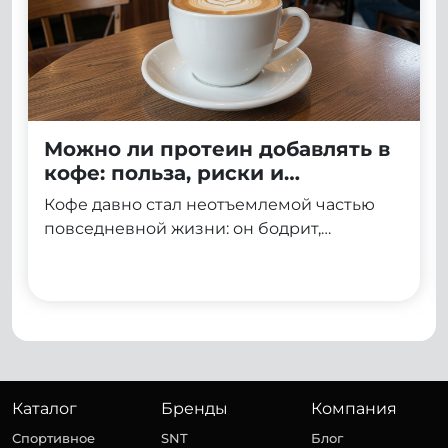
Можно ли протеин добавлять в
кофе: польза, риски и
правильные способы
Кофе давно стал неотъемлемой частью
приготовления
повседневной жизни: он бодрит,
улучшает концентрацию и помогает
начать день с нужного настроя. Протеин, в
свою очередь, ассоциируется со спортом,
восстановлением и правильным
питанием. Неудивительно, что многие
задумываются: можно ли объединить эти
два продукта в одном напитке и получить
Каталог
Бренды
Компания
двойную пользу?
Спортивное
SNT
Блог