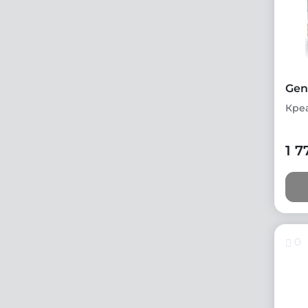
Gen
Кре
1 7
0