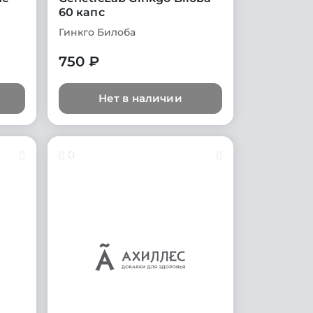
60 капс
Гинкго Билоба
750 ₽
Нет в наличии
0