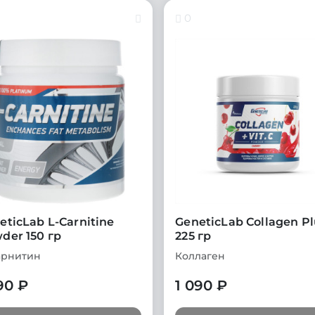
0
eticLab L-Carnitine
GeneticLab Collagen Pl
der 150 гр
225 гр
арнитин
Коллаген
90 ₽
1 090 ₽