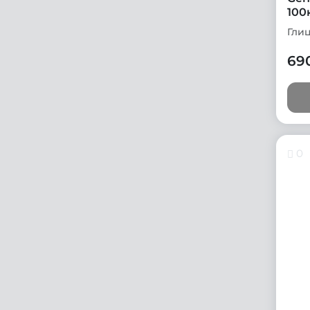
100
Гли
69
0