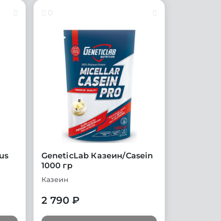
0
us
GeneticLab Казеин/Casein
1000 гр
Казеин
2 790 ₽