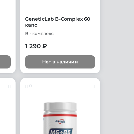
GeneticLab B-Complex 60
капс
B - комплекс
1 290 ₽
Нет в наличии
0