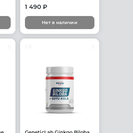
1 490 ₽
Нет в наличии
0
ne
GeneticLab Ginkgo Biloba