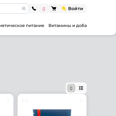
Войти
иетическое питание
Витамины и добавки
Витами
0