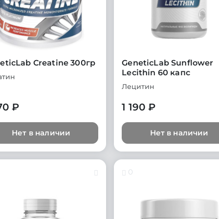
eticLab Creatine 300гр
GeneticLab Sunflower
Lecithin 60 капс
атин
Лецитин
70 ₽
1 190 ₽
Нет в наличии
Нет в наличии
0