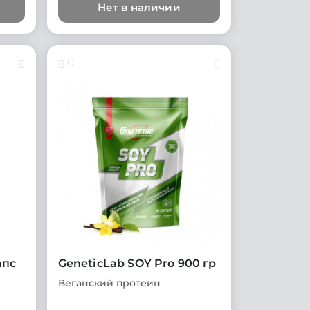
Нет в наличии
0
апс
GeneticLab SOY Pro 900 гр
Веганский протеин