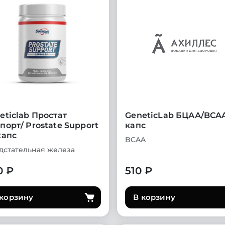
eticlab Простат
GeneticLab БЦАА/BCA
порт/ Prostate Support
капс
капс
BCAA
дстательная железа
0 ₽
510 ₽
 корзину
В корзину