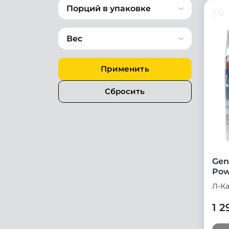
Порций в упаковке
0
Вес
Применить
Сбросить
Gen
Pow
Л-К
1 2