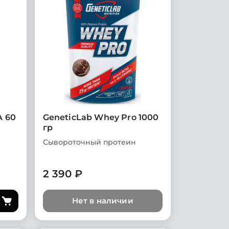
A 60
GeneticLab Whey Pro 1000
гр
Сывороточный протеин
2 390 ₽
Нет в наличии