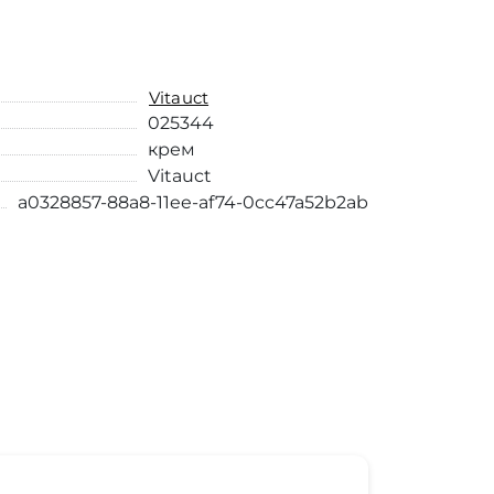
Vitauct
025344
крем
Vitauct
a0328857-88a8-11ee-af74-0cc47a52b2ab