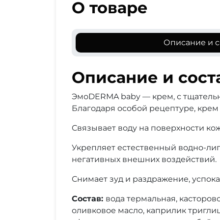
О товаре
Описание и с
Описание и сост
ЭмоDERMA baby ― крем, с тщательн
Благодаря особой рецептуре, крем
Связывает воду на поверхности кож
Укрепляет естественный водно-лип
негативных внешних воздействий.
Снимает зуд и раздражение, успо
Состав:
вода термальная, касторово
оливковое масло, каприлик триглице