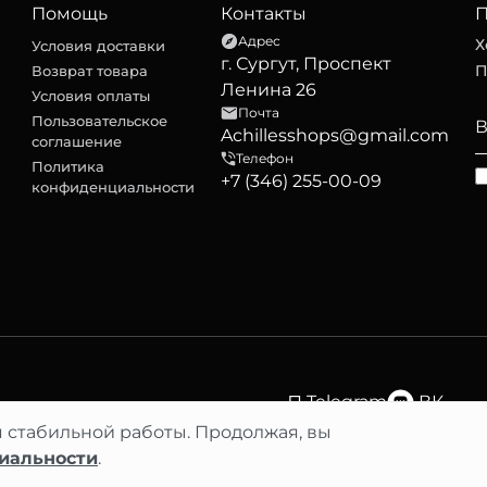
Помощь
Контакты
П
Адрес
Х
Условия доставки
г. Сургут, Проспект
П
Возврат товара
Ленина 26
Условия оплаты
Почта
Пользовательское
Achillesshops@gmail.com
соглашение
Телефон
Политика
+7 (346) 255-00-09
конфиденциальности
Telegram
ВК
я стабильной работы. Продолжая, вы
иальности
.