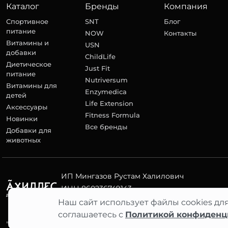
Каталог
Бренды
Компания
Спортивное
SNT
Блог
питание
NOW
Контакты
Витамины и
USN
добавки
ChildLife
Диетическое
Just Fit
питание
Nutriversum
Витамины для
Enzymedica
детей
Life Extension
Аксессуары
Fitness Formula
Новинки
Все бренды
Добавки для
животных
ИП Мингазов Рустам Халилович
ИНН 860236749143
ОГРНИП 313860203800055
Наш сайт использует файлы cookies дл
соглашаетесь с
Политикой конфиденц
"АХИЛЛЕС" 2012–2026 ©