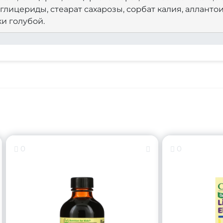
лицериды, стеарат сахарозы, сорбат калия, аллантои
и голубой.
0
0