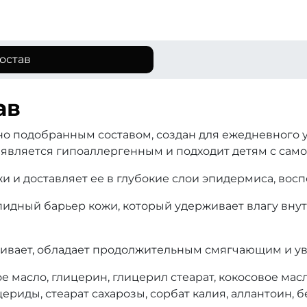
остав
ав
о подобранным составом, создан для ежедневного ух
 является гипоаллергенным и подходит детям с само
и и доставляет ее в глубокие слои эпидермиса, восп
идный барьер кожи, который удерживает влагу внут
каивает, обладает продолжительным смягчающим и 
е масло, глицерин, глицерил стеарат, кокосовое мас
риды, стеарат сахарозы, сорбат калия, аллантоин, б