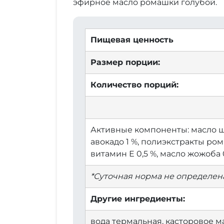
эфирное масло ромашки голубой.
Пищевая ценность
Размер порции:
Количество порций:
Активные компоненты: масло ши
авокадо 1 %, полиэкстракты ром
витамин Е 0,5 %, масло жожоба 0
*Суточная норма не определена
Другие ингредиенты:
вода термальная, касторовое ма