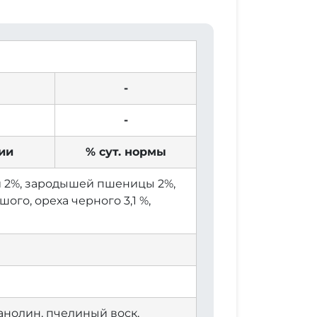
-
-
ии
% сут. нормы
ии 2%, зародышей пшеницы 2%,
ого, ореха черного 3,1 %,
ланолин, пчелиный воск,