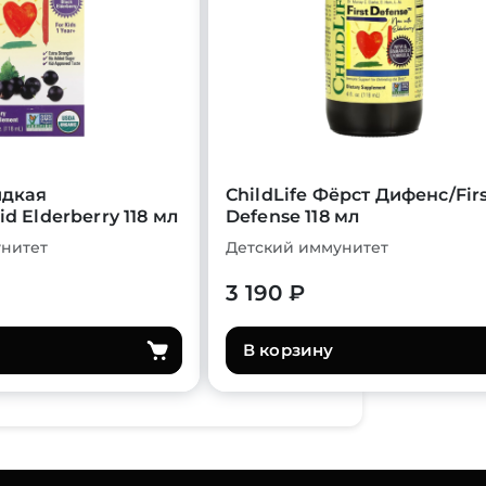
идкая
ChildLife Фёрст Дифенс/Fir
d Elderberry 118 мл
Defense 118 мл
нитет
Детский иммунитет
3 190 ₽
В корзину