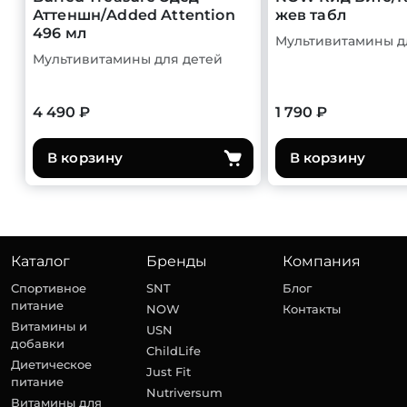
Аттеншн/Added Attention
жев табл
496 мл
Мультивитамины д
Мультивитамины для детей
4 490 ₽
1 790 ₽
В корзину
В корзину
Каталог
Бренды
Компания
Спортивное
SNT
Блог
питание
NOW
Контакты
Витамины и
USN
добавки
ChildLife
Диетическое
Just Fit
питание
Nutriversum
Витамины для