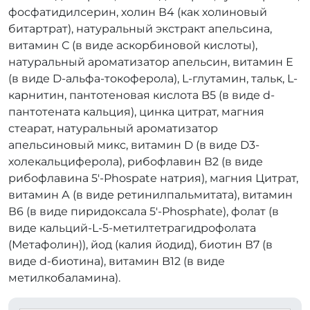
фосфатидилсерин, холин В4 (как холиновый
битартрат), натуральный экстракт апельсина,
витамин С (в виде аскорбиновой кислоты),
натуральный ароматизатор апельсин, витамин Е
(в виде D-альфа-токоферола), L-глутамин, тальк, L-
карнитин, пантотеновая кислота B5 (в виде d-
пантотената кальция), цинка цитрат, магния
стеарат, натуральный ароматизатор
апельсиновый микс, витамин D (в виде D3-
холекальциферола), рибофлавин В2 (в виде
рибофлавина 5'-Phospate натрия), магния Цитрат,
витамин А (в виде ретинилпальмитата), витамин
В6 (в виде пиридоксала 5'-Phosphate), фолат (в
виде кальций-L-5-метилтетрагидрофолата
(Метафолин)), йод (калия йодид), биотин В7 (в
виде d-биотина), витамин B12 (в виде
метилкобаламина).