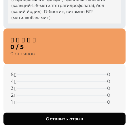
(кальций-L-5-метилтетрагидрофолата), йод
(калий йодид), D-биотин, витамин B12
(метилкобаламин).
0 / 5
0 отзывов
5
0
4
0
3
0
2
0
1
0
Оставить отзыв