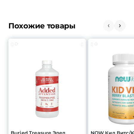
Похожие товары
0
0
Buried Treasure Эдед
NOW Кид Витс/Ki