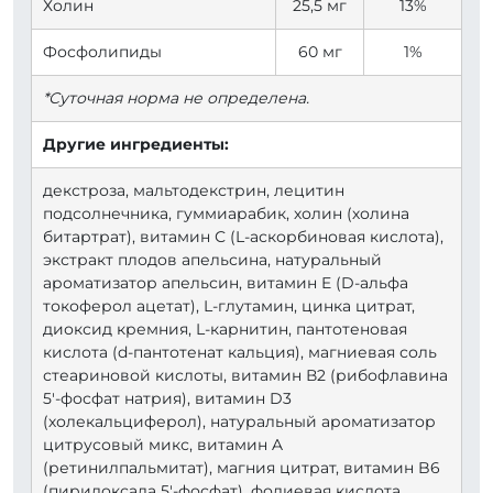
Холин
25,5 мг
13%
Фосфолипиды
60 мг
1%
*Суточная норма не определена.
Другие ингредиенты:
декстроза, мальтодекстрин, лецитин
подсолнечника, гуммиарабик, холин (холина
битартрат), витамин С (L-аскорбиновая кислота),
экстракт плодов апельсина, натуральный
ароматизатор апельсин, витамин E (D-альфа
токоферол ацетат), L-глутамин, цинка цитрат,
диоксид кремния, L-карнитин, пантотеновая
кислота (d-пантотенат кальция), магниевая соль
стеариновой кислоты, витамин В2 (рибофлавина
5'-фосфат натрия), витамин D3
(холекальциферол), натуральный ароматизатор
цитрусовый микс, витамин A
(ретинилпальмитат), магния цитрат, витамин B6
(пиридоксала 5'-фосфат), фолиевая кислота