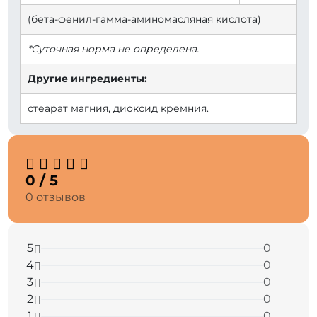
(бета-фенил-гамма-аминомасляная кислота)
*Суточная норма не определена.
Другие ингредиенты:
стеарат магния, диоксид кремния.
0 / 5
0 отзывов
5
0
4
0
3
0
2
0
1
0