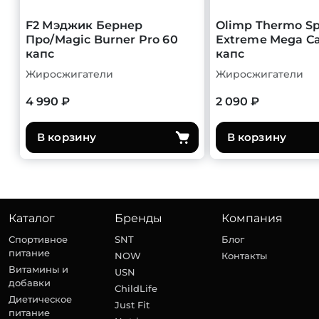
F2 Мэджик Бернер
Olimp Thermo S
Про/Magic Burner Pro 60
Extreme Mega Ca
капс
капс
Жиросжигатели
Жиросжигатели
4 990 ₽
2 090 ₽
В корзину
В корзину
Каталог
Бренды
Компания
Спортивное
SNT
Блог
питание
NOW
Контакты
Витамины и
USN
добавки
ChildLife
Диетическое
Just Fit
питание