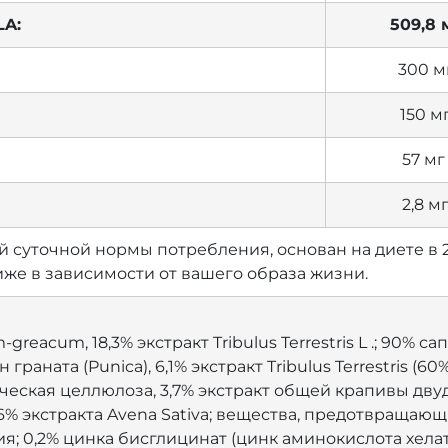
LA:
509,8 
300 м
150 м
57 м
2,8 м
й суточной нормы потребления, основан на диете в 
же в зависимости от вашего образа жизни.
-greacum, 18,3% экстракт Tribulus Terrestris L .; 90% са
граната (Punica), 6,1% экстракт Tribulus Terrestris (60
еская целлюлоза, 3,7% экстракт общей крапивы двудом
2,6% экстракта Avena Sativa; вещества, предотвращаю
; 0,2% цинка бисглицинат (цинк аминокислота хелат 