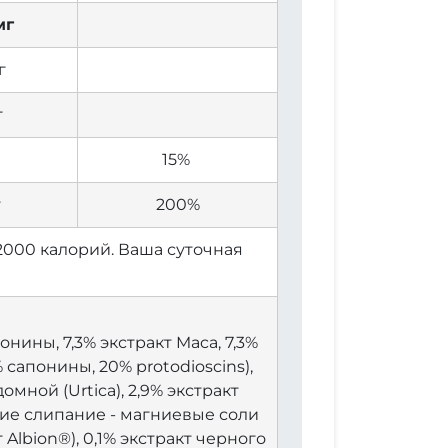
мг
г
г
г
15%
г
200%
2000 калорий. Ваша суточная
понины, 7,3% экстракт Maca, 7,3%
% сапонины, 20% protodioscins),
ной (Urtica), 2,9% экстракт
щие слипание - магниевые соли
Albion®), 0,1% экстракт черного