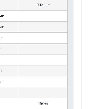
%РСН*
мг
мг
мг
г
г
мг
мг
г
150%