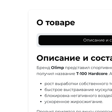
О товаре
Описание и с
Описание и сост
Бренд
Olimp
представил спортивно
получил название
T-100 Hardcore
.
рост выработки собственного т
быстрое выстраивание мускула
блокировка негативного воздей
ускоренное жиросжигание.
Продукт придется по вкусу спортс