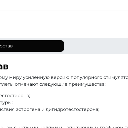
остав
ав
му миру усиленную версию популярного стимулято
 Атлеты отмечают следующие преимущества:
естостерона;
туры;
ствия эстрогена и дигидротестостерона;
менам с четкими целями и напряженным графиком т