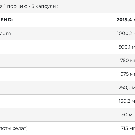
 1 порцию - 3 капсулы:
LEND:
2015,4 
eacum
1000,2 
500,1 
750 м
675 м
250,2 
150,2 
50 мг
лоты хелат)
715 м