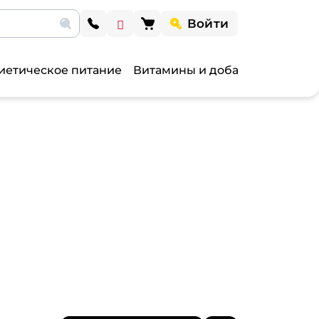
Войти
иетическое питание
Витамины и добавки
Витами