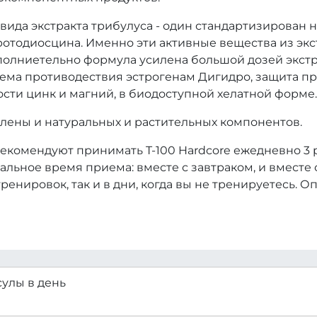
2 вида экстракта трибулуса - один стандартизирован 
протодиосцина. Именно эти активные вещества из эк
полниетельно формула усилена большой дозей экстр
тема противодествия эстрогенам Дигидро, защита пр
сти цинк и магний, в биодоступной хелатной форме.
лены и натуральных и растительных компонентов.
комендуют принимать T-100 Hardcore ежедневно 3 ра
тимальное время приема: вместе с завтраком, и вместе
ренировок, так и в дни, когда вы не тренируетесь.
сулы в день