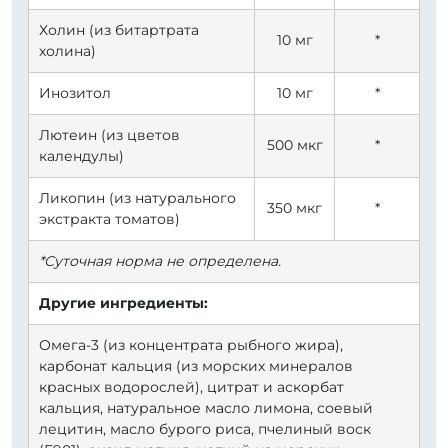
Холин (из битартрата
10 мг
*
холина)
Инозитол
10 мг
*
Лютеин (из цветов
500 мкг
*
календулы)
Ликопин (из натурального
350 мкг
*
экстракта томатов)
*Суточная норма не определена.
Другие ингредиенты:
Омега-3 (из концентрата рыбного жира),
карбонат кальция (из морских минералов
красных водорослей), цитрат и аскорбат
кальция, натуральное масло лимона, соевый
лецитин, масло бурого риса, пчелиный воск