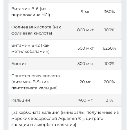
Витамин B-6 (из
9 мг
360%
пиридоксина HCl)
Фолиевая кислота (как
800 мкг
100%
фолиевая кислота)
Витамин B-12 (как
500 мкг
6250%
метилкобаламин)
Биотин
300 мкг
100%
Пантотеновая кислота
(витамин B-5) (из
20 мг
200%
пантотената кальция)
Кальций
400 мг
31%
[из карбоната кальция (минералы, полученные из
морских водорослей Aquamin ® ), цитрата
кальция и аскорбата кальция]