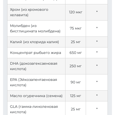
Хром (из хромового
120 мкг
*
хелавита)
Молибден (из
75 мкг
*
бисглицината молибдена)
Калий (из хлорида калия)
25 мг
*
Концентрат рыбьего жира
650 мг
*
DHA (докозагексаеновая
250 мг
*
кислота)
EPA (Эйкозапентаеновая
90 мг
*
кислота)
Масло огуречника (семена)
125 мг
*
GLA (гамма-линоленовая
25 мг
*
кислота)