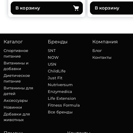
В корзину
В корзину
Каталог
Бренды
Компания
Спортивное
SNT
Блог
питание
NOW
Контакты
Витамины и
USN
добавки
ChildLife
Диетическое
Just Fit
питание
Nutriversum
Витамины для
Enzymedica
детей
Life Extension
Аксессуары
Fitness Formula
Новинки
Все бренды
Добавки для
животных