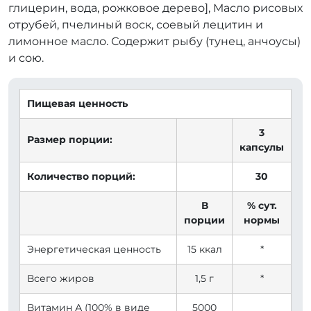
глицерин, вода, рожковое дерево], Масло рисовых
отрубей, пчелиный воск, соевый лецитин и
лимонное масло. Содержит рыбу (тунец, анчоусы)
и сою.
Пищевая ценность
3
Размер порции:
капсулы
Количество порций:
30
В
% сут.
порции
нормы
Энергетическая ценность
15 ккал
*
Всего жиров
1,5 г
*
Витамин А (100% в виде
5000