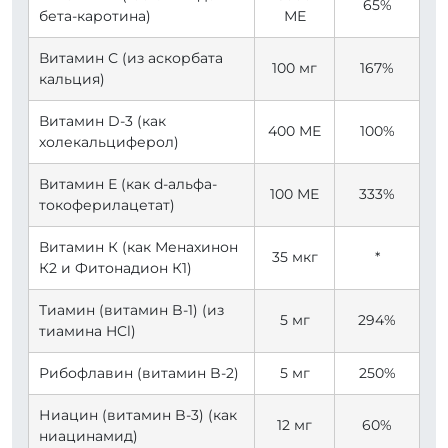
65%
бета-каротина)
МЕ
Витамин С (из аскорбата
100 мг
167%
кальция)
Витамин D-3 (как
400 МЕ
100%
холекальциферол)
Витамин Е (как d-альфа-
100 МЕ
333%
токоферилацетат)
Витамин К (как Менахинон
35 мкг
*
К2 и Фитонадион К1)
Тиамин (витамин B-1) (из
5 мг
294%
тиамина HCl)
Рибофлавин (витамин B-2)
5 мг
250%
Ниацин (витамин B-3) (как
12 мг
60%
ниацинамид)