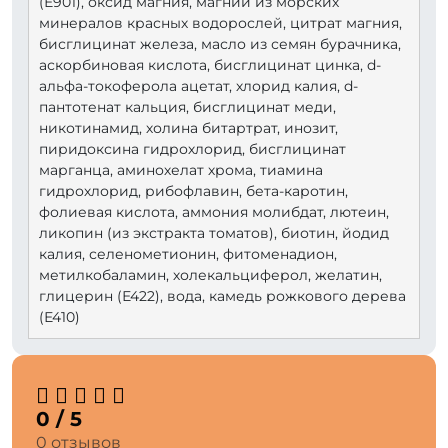
(Е901), оксид магния, магний из морских
минералов красных водорослей, цитрат магния,
бисглицинат железа, масло из семян бурачника,
аскорбиновая кислота, бисглицинат цинка, d-
альфа-токоферола ацетат, хлорид калия, d-
пантотенат кальция, бисглицинат меди,
никотинамид, холина битартрат, инозит,
пиридоксина гидрохлорид, бисглицинат
марганца, аминохелат хрома, тиамина
гидрохлорид, рибофлавин, бета-каротин,
фолиевая кислота, аммония молибдат, лютеин,
ликопин (из экстракта томатов), биотин, йодид
калия, селенометионин, фитоменадион,
метилкобаламин, холекальциферол, желатин,
глицерин (Е422), вода, камедь рожкового дерева
(Е410)
0 / 5
0 отзывов