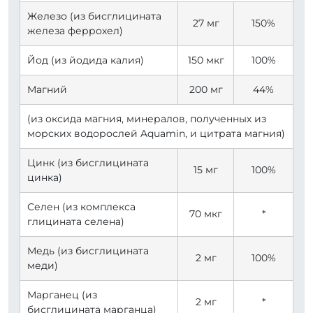
Железо (из бисглицината
27 мг
150%
железа феррохел)
Йод (из йодида калия)
150 мкг
100%
Магний
200 мг
44%
(из оксида магния, минералов, полученных из
морских водорослей Aquamin, и цитрата магния)
Цинк (из бисглицината
15 мг
100%
цинка)
Селен (из комплекса
70 мкг
*
глицината селена)
Медь (из бисглицината
2 мг
100%
меди)
Марганец (из
2 мг
*
бисглицината марганца)