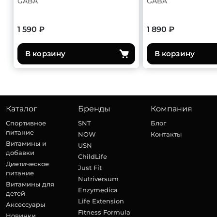
GABA
GABA
1 590 ₽
1 890 ₽
В корзину
В корзину
Каталог
Бренды
Компания
Спортивное
SNT
Блог
питание
NOW
Контакты
Витамины и
USN
добавки
ChildLife
Диетическое
Just Fit
питание
Nutriversum
Витамины для
Enzymedica
детей
Life Extension
Аксессуары
Fitness Formula
Новинки