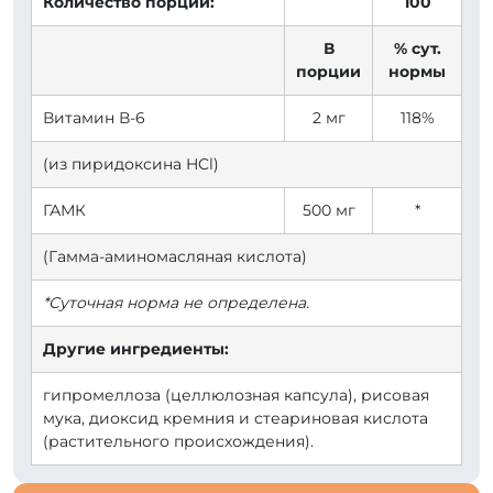
Количество порций:
100
В
% сут.
порции
нормы
Витамин В-6
2 мг
118%
(из пиридоксина HCl)
ГАМК
500 мг
*
(Гамма-аминомасляная кислота)
*Суточная норма не определена.
Другие ингредиенты:
гипромеллоза (целлюлозная капсула), рисовая
мука, диоксид кремния и стеариновая кислота
(растительного происхождения).