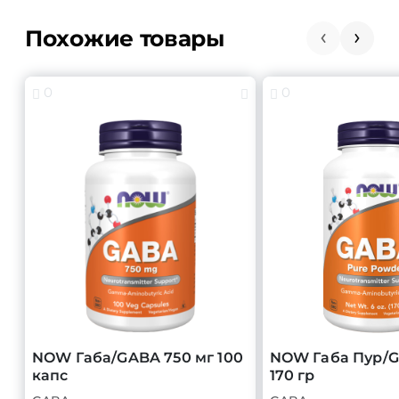
Похожие товары
0
0
NOW Габа/GABA 750 мг 100
NOW Габа Пур/G
капс
170 гр