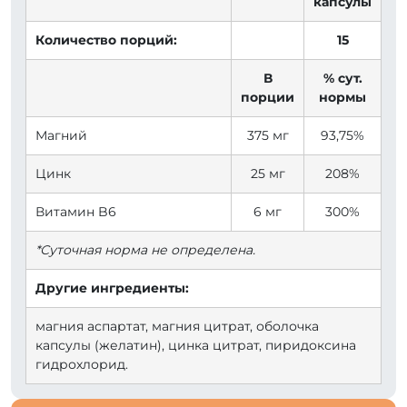
капсулы
Количество порций:
15
В
% сут.
порции
нормы
Магний
375 мг
93,75%
Цинк
25 мг
208%
Витамин B6
6 мг
300%
*Суточная норма не определена.
Другие ингредиенты:
магния аспартат, магния цитрат, оболочка
капсулы (желатин), цинка цитрат, пиридоксина
гидрохлорид.