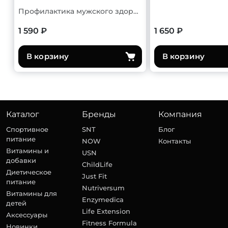
Профилактика мужского здоровья
1 590 ₽
1 650 ₽
В корзину
В корзину
Каталог
Бренды
Компания
Спортивное
SNT
Блог
питание
NOW
Контакты
Витамины и
USN
добавки
ChildLife
Диетическое
Just Fit
питание
Nutriversum
Витамины для
Enzymedica
детей
Life Extension
Аксессуары
Fitness Formula
Новинки