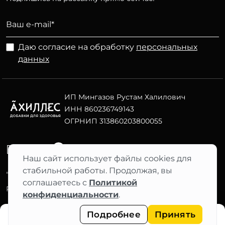
Даю согласие на обработку
персональных
данных
ИП Мингазов Рустам Халилович
ИНН 860236749143
ОГРНИП 313860203800055
Telegram
ВК
Наш сайт использует файлы cookies для
стабильной работы. Продолжая, вы
"АХИЛЛЕС" 2012–2026 ©
соглашаетесь с
Политикой
Фильтры
Разработка сайта Nuts Digital
конфиденциальности
.
Подробнее
Принять