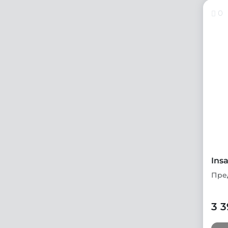
0
Ins
3 3