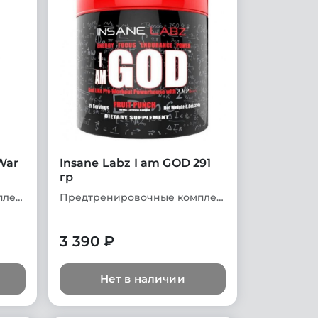
War
Insane Labz I am GOD 291
гр
Предтренировочные комплексы
Предтренировочные комплексы
3 390 ₽
Нет в наличии