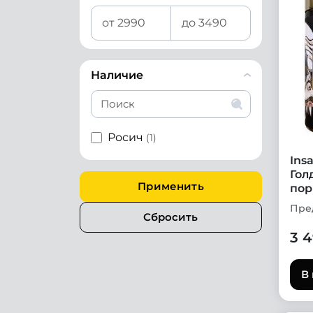
Наличие
Росич
(1)
Ins
Гол
Применить
пор
Сбросить
3 
В