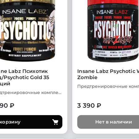
ane Labz Психотик
Insane Labz Psychotic 
д/Psychotic Gold 35
Zombie
ций
Предтренировочные комплексы
490 ₽
3 390 ₽
 корзину
Нет в наличии