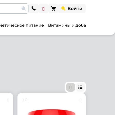
Войти
иетическое питание
Витамины и добавки
Витами
0