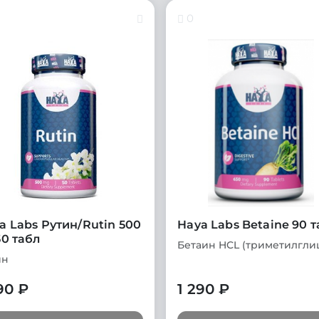
0
a Labs Рутин/Rutin 500
Haya Labs Betaine 90 
50 табл
Бетаин HCL (триметилгли
ин
90 ₽
1 290 ₽