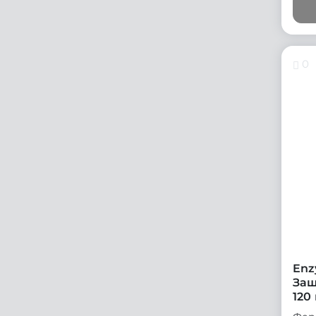
0
Enz
Защ
120