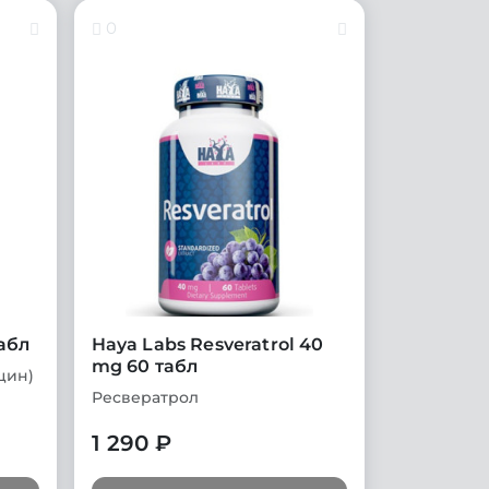
0
табл
Haya Labs Resveratrol 40
mg 60 табл
цин)
Ресвератрол
1 290 ₽