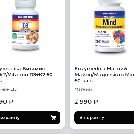
ymedica Витамин
Enzymedica Магний
К2/Vitamin D3+K2 60
Майнд/Magnesium Mi
с
60 капс
амин Д3
Магний
90 ₽
2 990 ₽
 корзину
В корзину