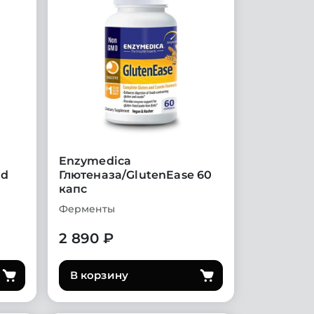
Enzymedica
nd
Глютеназа/GlutenEase 60
капс
Ферменты
2 890 ₽
В корзину