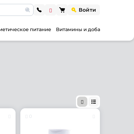
Войти
иетическое питание
Витамины и добавки
Витами
0