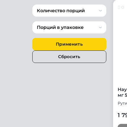
0
Количество порций
Порций в упаковке
Применить
Сбросить
Hay
мг 
Рут
1 7