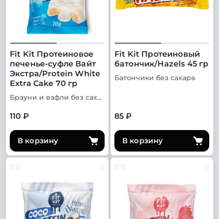
Fit Kit Протеиновое
Fit Kit Протеиновый
печенье-суфле Вайт
батончик/Hazels 45 гр
Экстра/Protein White
Батончики без сахара
Extra Cake 70 гр
Брауни и вафли без сахара
110 ₽
85 ₽
В корзину
В корзину
0
0