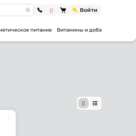
Войти
иетическое питание
Витамины и добавки
Витами