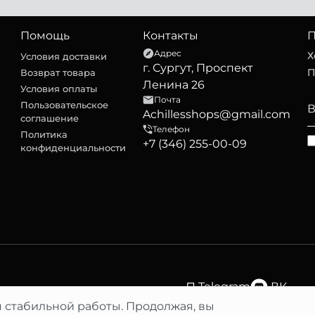
Помощь
Контакты
П
Адрес
Х
Условия доставки
г. Сургут, Проспект
П
Возврат товара
Ленина 26
Условия оплаты
Почта
Пользовательское
Achillesshops@gmail.com
соглашение
Телефон
Политика
+7 (346) 255-00-09
конфиденциальности
Telegram
ВК
я стабильной работы. Продолжая, вы