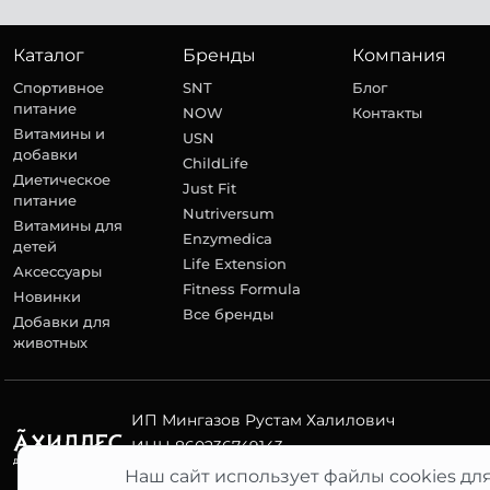
Каталог
Бренды
Компания
Спортивное
SNT
Блог
питание
NOW
Контакты
Витамины и
USN
добавки
ChildLife
Диетическое
Just Fit
питание
Nutriversum
Витамины для
Enzymedica
детей
Life Extension
Аксессуары
Fitness Formula
Новинки
Все бренды
Добавки для
животных
ИП Мингазов Рустам Халилович
ИНН 860236749143
ОГРНИП 313860203800055
Наш сайт использует файлы cookies дл