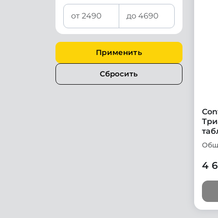
Применить
Сбросить
Con
Три
таб
Общ
4 