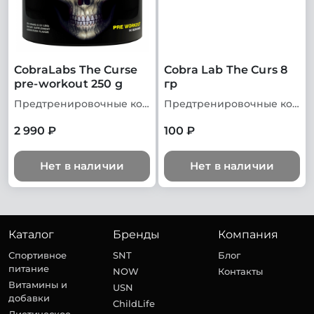
CobraLabs The Curse
Cobra Lab The Curs 8
pre-workout 250 g
гр
Предтренировочные комплексы
Предтренировочные комплексы
2 990 ₽
100 ₽
Нет в наличии
Нет в наличии
Каталог
Бренды
Компания
Спортивное
SNT
Блог
питание
NOW
Контакты
Витамины и
USN
добавки
ChildLife