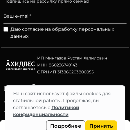
Подпишись на рассылку прямо сейчас!
Даю согласие на обработку
персональных
данных
ИП Мингазов Рустам Халилович
ИНН 860236749143
ОГРНИП 313860203800055
Telegram
ВК
Наш сайт использует файлы cookies для
стабильной работы. Продолжая, вы
"АХИЛЛЕС" 2012–2026 ©
соглашаетесь с
Политикой
Фильтры
Разработка сайта Nuts Digital
конфиденциальности
.
Подробнее
Принять