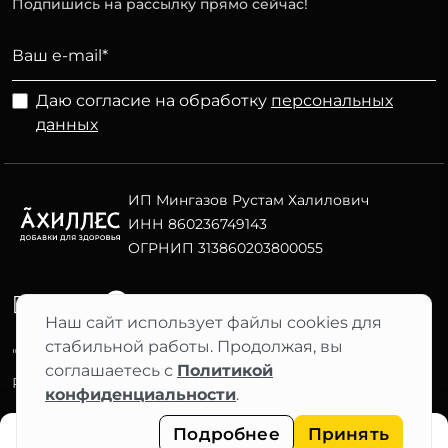
Подпишись на рассылку прямо сейчас!
Даю согласие на обработку
персональных
данных
ИП Мингазов Рустам Халилович
ИНН 860236749143
ОГРНИП 313860203800055
Telegram
ВК
Наш сайт использует файлы cookies для
стабильной работы. Продолжая, вы
"АХИЛЛЕС" 2012–2026 ©
соглашаетесь с
Политикой
Фильтры
Разработка сайта Nuts Digital
конфиденциальности
.
Подробнее
Принять