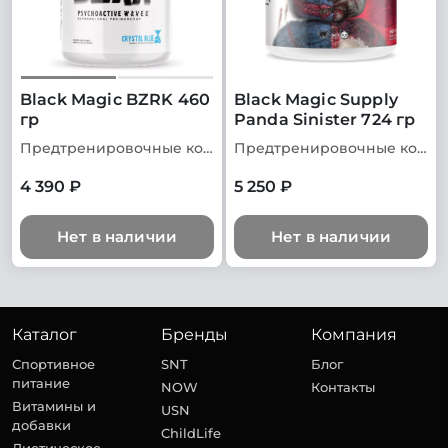
Black Magic BZRK 460
Black Magic Supply
гр
Panda Sinister 724 гр
Предтренировочные комплексы
Предтренировочные комплексы
4 390 ₽
5 250 ₽
Нет в наличии
Нет в наличии
Каталог
Бренды
Компания
Спортивное
SNT
Блог
питание
NOW
Контакты
Витамины и
USN
добавки
ChildLife