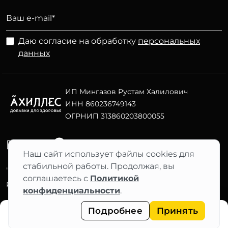
Даю согласие на обработку
персональных
данных
ИП Мингазов Рустам Халилович
ИНН 860236749143
ОГРНИП 313860203800055
Telegram
ВК
Наш сайт использует файлы cookies для
стабильной работы. Продолжая, вы
"АХИЛЛЕС" 2012–2026 ©
соглашаетесь с
Политикой
Фильтры
Разработка сайта Nuts Digital
конфиденциальности
.
Подробнее
Принять
Главная
Каталог
Корзина
Профиль
Меню